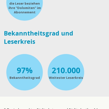
die Leser beziehen
ihre "Dolomiten" im
Abonnement
Bekanntheitsgrad und
Leserkreis
97%
210.000
Bekanntheitsgrad
Weitester Leserkreis