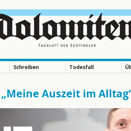
Schreiben
Todesfall
Üb
Thema vorschlagen
Todesanzeigen ansehen
R
Leserbrief schreiben
L
 „Meine Auszeit im Alltag
Veranstaltung melden
V
T