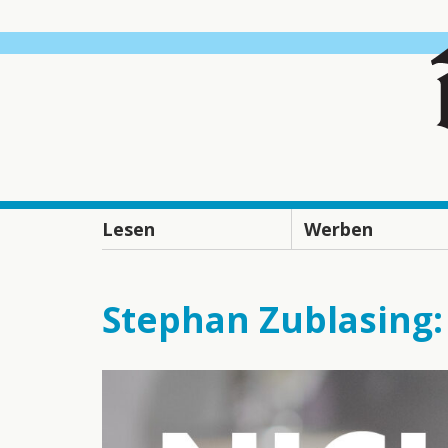
Lesen
Werben
„Dolomiten“ digital
Ansprechpartner
lesen
Verkaufszahlen
Stephan Zublasing:
„Dolomiten“ online
Preisliste