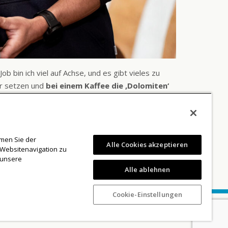
b bin ich viel auf Achse, und es gibt vieles zu
ar setzen und
bei einem Kaffee die ,Dolomiten‘
 bleibe ich mit seriösen Informationen auf dem
die Zeitung an, da ich dort mehr Informationen zum
mmen Sie der
Alle Cookies akzeptieren
 Websitenavigation zu
 unsere
Alle ablehnen
Cookie-Einstellungen
Privacy Policy
Cookie-Policy
AGB
Preisliste