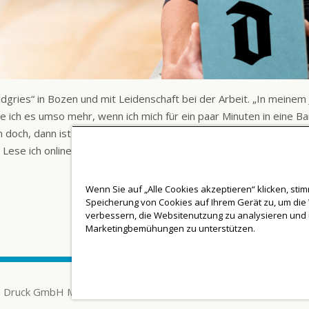
dgries“ in Bozen und mit Leidenschaft bei der Arbeit. „In meinem Jo
ße ich es umso mehr, wenn ich mich für ein paar Minuten in eine B
nn doch, dann ist das Zeitunglesen
eine wahre Auszeit.
Und zudem
 Lese ich online etwas, das mich interessiert, schaue ich sofort 
Wenn Sie auf „Alle Cookies akzeptieren“ klicken, sti
Speicherung von Cookies auf Ihrem Gerät zu, um die
verbessern, die Websitenutzung zu analysieren und
Marketingbemühungen zu unterstützen.
a Druck GmbH MwSt.-Nr: IT00853870210
Impressum