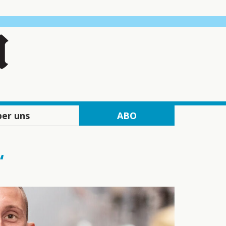
er uns
ABO
edaktion
Abo-Angebote gedruckt
eserservice
Abo-Angebote digital
“
erkauf
„Dolomiten“ Vorteil
echnik