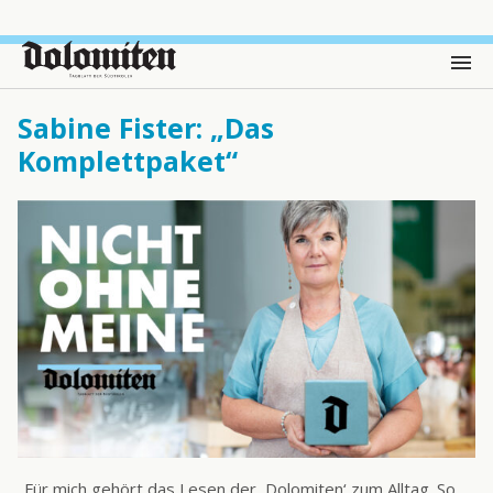
Sabine Fister: „Das
Komplettpaket“
„Für mich gehört das Lesen der ,Dolomiten‘ zum Alltag. So