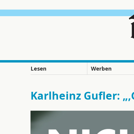
Lesen
Werben
„Dolomiten“ digital
Ansprechpartner
lesen
Verkaufszahlen
Karlheinz Gufler: 
„Dolomiten“ online
Preisliste