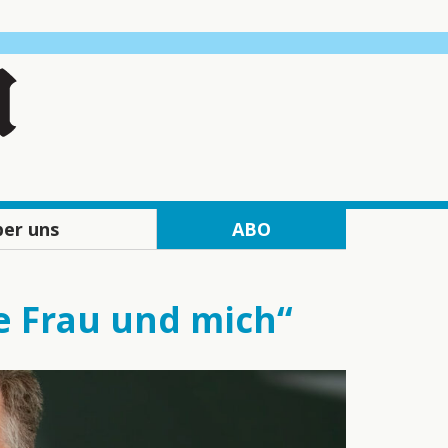
er uns
ABO
edaktion
Abo-Angebote gedruckt
eserservice
Abo-Angebote digital
e Frau und mich“
erkauf
„Dolomiten“ Vorteil
echnik