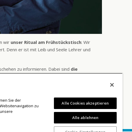
n wir
unser Ritual am Frühstückstisch
: Wir
ert. Denn er ist mit Leib und Seele Lehrer und
eschehen zu informieren. Dabei sind
die
möchte wissen, was auf der Welt, aber auch in
dere Zeitung informiert mich meiner Meinung nach
mmen Sie der
Alle Cookies akzeptieren
 Websitenavigation zu
 unsere
Alle ablehnen