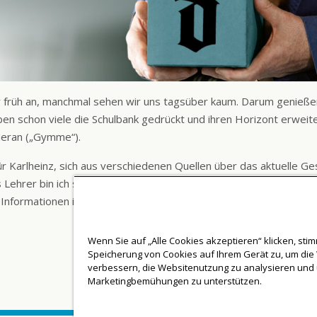
hr früh an, manchmal sehen wir uns tagsüber kaum. Darum genieße
haben schon viele die Schulbank gedrückt und ihren Horizont erweit
Meran („Gymme“).
r Karlheinz, sich aus verschiedenen Quellen über das aktuelle G
ls Lehrer bin ich ständig im Austausch mit anderen Menschen und 
Informationen integriere ich dann in meinen Unterricht. Keine an
Wenn Sie auf „Alle Cookies akzeptieren“ klicken, sti
Speicherung von Cookies auf Ihrem Gerät zu, um die
verbessern, die Websitenutzung zu analysieren und
Marketingbemühungen zu unterstützen.