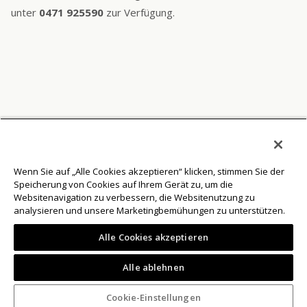
unter
0471 925590
zur Verfügung.
Wenn Sie auf „Alle Cookies akzeptieren“ klicken, stimmen Sie der
Speicherung von Cookies auf Ihrem Gerät zu, um die
© 2026 Athesia Druck GmbH MwSt.-Nr: IT00853870210
Websitenavigation zu verbessern, die Websitenutzung zu
analysieren und unsere Marketingbemühungen zu unterstützen.
Impressum
Alle Cookies akzeptieren
Privacy Policy
Cookie-Policy
Alle ablehnen
AGB
Preisliste
Cookie-Einstellungen